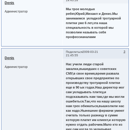
19:43:28
Denis
Мы трое молодых
Администратор
ребят,Юрий,Михаил и Денис.Мы
занимаемся укладкой тротуарной
плитки уже 6 лет,эта наша
специальность в которой мы
позволим называть себя
профессианалами
3
Поделиться
2009-03-21
21:45:55
Denis
Нас учили люди старой
Администратор
закалки,вышедших с советских
СМУ,в свое время,время развала
открывших свое предприятие по
производству тротуарной плитки
еще в 90 ых годах.Наш директор мог
сам укладывать плитку,и
подсказывать нам там,где мы могли
ошибиться.Так,что на нашу школу
нам грех обижаться,вышколили нас
как надо.Нынешние фирмачи умеют
считать только разницу в сумме
которую платит им клиент,и которую
нужно отдать рабочим.Мало кто из
них сам когда то укладывал